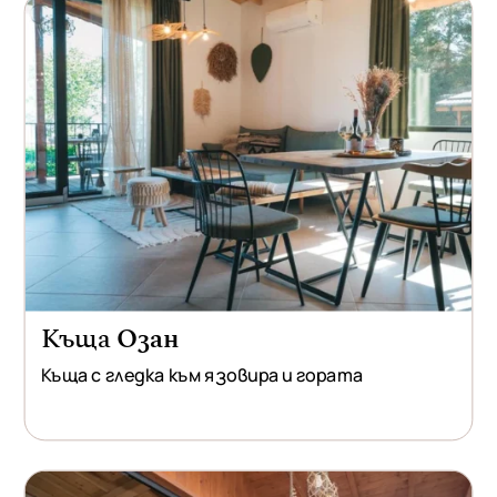
Къща
Озан
Къща с гледка към язовира и гората