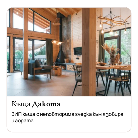
Къща
Дакота
ВИП къща с неповторима гледка към язовира
и гората