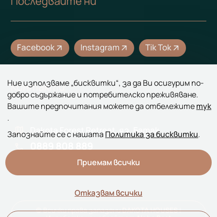
Последвайте ни
Facebook
Instagram
Tik Tok
arrow_outward
arrow_outward
arrow_outward
Ние използваме „бисквитки“, за да Ви осигурим по-
Контакти
добро съдържание и потребителско преживяване.
Вашите предпочитания можете да отбележите
тук
.
map
Dakota Forest Retreat, яз. Батак
Запознайте се с нашата
Политика за бисквитки
.
0889 808 889
call
mail
dakotahouses.batak@gmail.com
Приемам всички
Отказвам всички
© Всички права запазени
DAKOTA HOUSES
|