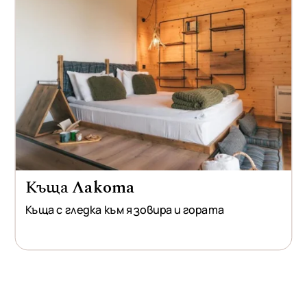
Къща
Лакота
Къща с гледка към язовира и гората