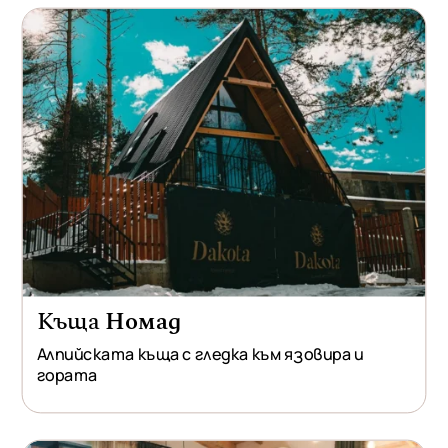
Къща
Номад
Алпийската къща с гледка към язовира и
гората