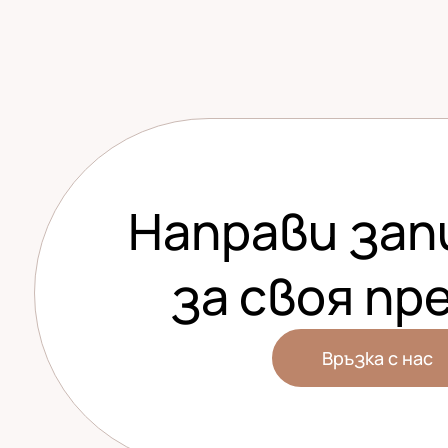
Н
а
п
р
а
в
и
з
а
п
за своя пр
Връзка с нас