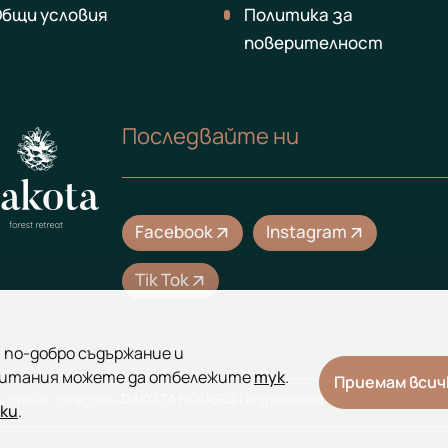
бщи условия
Политика за
поверителност
Последвайте ни
Facebook
Instagram
arrow_outward
arrow_outward
Tik Tok
arrow_outward
м по-добро съдържание и
читания можете да отбележите
тук
.
Приемам всич
и права запазени
DAKOTA HOUSES
| Изработка на уебсайт от
Al
ки
.