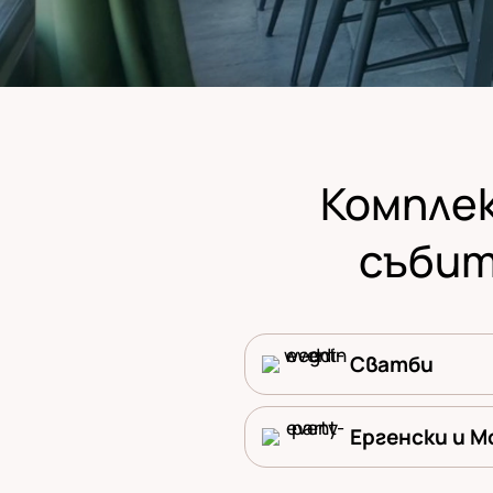
Комплек
събит
Сватби
Ергенски и 