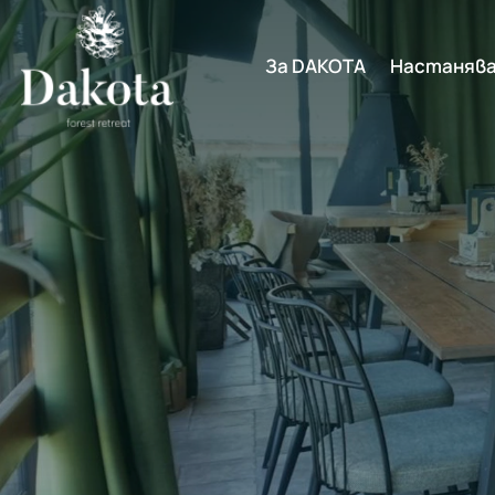
За DAKOTA
Настаняв