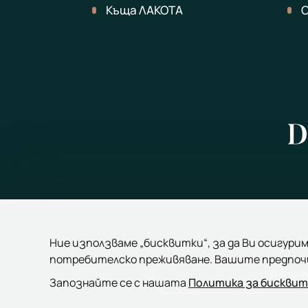
Къща ЛАКОТА
О
Ние използваме „бисквитки“, за да Ви осигури
потребителско преживяване. Вашите предпо
© Всичк
Запознайте се с нашата
Политика за бисквит