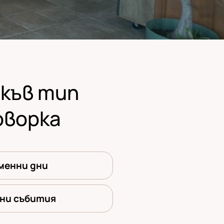
акъв тип
оворка
менни дни
ни събития