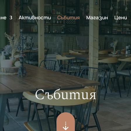
ане
Активности
Събития
Магазин
Цени
Събития
arrow_cool_down