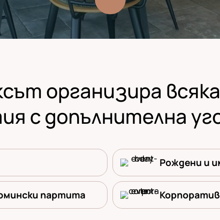
сът организира всяк
ия с допълнителна уг
Рождени и и
Момински партита
Корпоратив