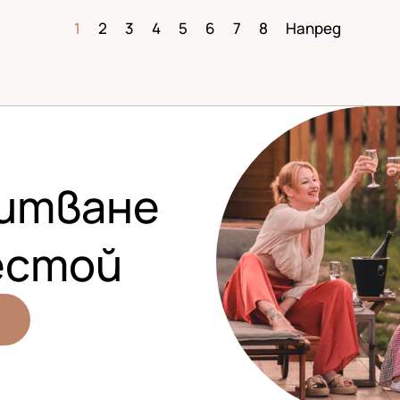
1
2
3
4
5
6
7
8
Напред
и
т
в
а
н
е
естой