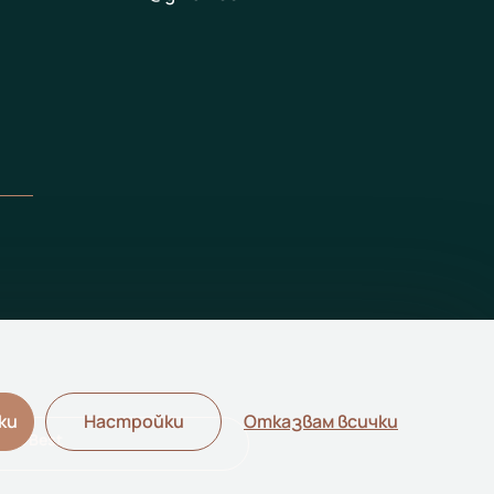
ки
Настройки
Отказвам всички
pha Best