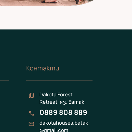
Контакти
Dakota Forest
map
Retreat, яз. Батак
0889 808 889
call
dakotahouses.batak
mail
@gmail.com